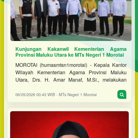
Kunjungan Kakanwil Kementerian Agama
Provinsi Maluku Utara ke MTs Negeri 1 Morotai
MOROTAI (humasmtsn1morotai) - Kepala Kantor
Wilayah Kementerian Agama Provinsi Maluku
Utara, Drs. H. Amar Manaf, M.Si., melakukan
kunjungan kerja ke MTs Negeri 1 Morotai, Senin
(04/05/2026). Kunjungan berlangsu
06/05/2026 00:43 WIB - MTs Negeri 1 Morotai