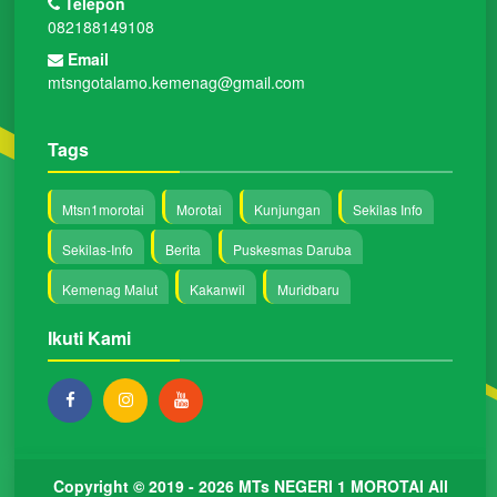
Telepon
082188149108
Email
mtsngotalamo.kemenag@gmail.com
Tags
Mtsn1morotai
Morotai
Kunjungan
Sekilas Info
Sekilas-Info
Berita
Puskesmas Daruba
Kemenag Malut
Kakanwil
Muridbaru
Ikuti Kami
Copyright © 2019 - 2026
MTs NEGERI 1 MOROTAI
All