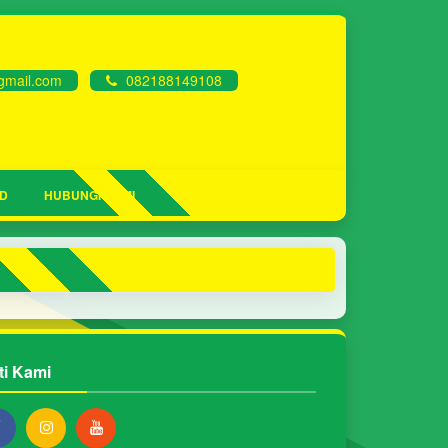
mail.com
082188149108
D
HUBUNGI KAMI
ti Kami