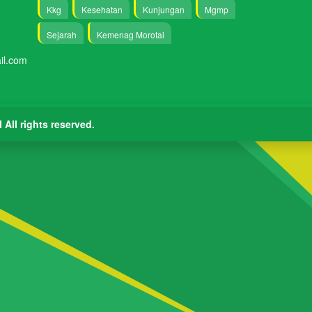
Kkg
Kesehatan
Kunjungan
Mgmp
Sejarah
Kemenag Morotai
il.com
I
All rights reserved.