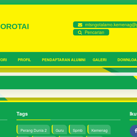
mtsngotalamo.kemenag@g
MOROTAI
Pencarian
ORI
PROFIL
PENDAFTARAN ALUMNI
GALERI
DOWNLOA
Tags
Iku
Perang Dunia 2
Guru
Spmb
Kemenag