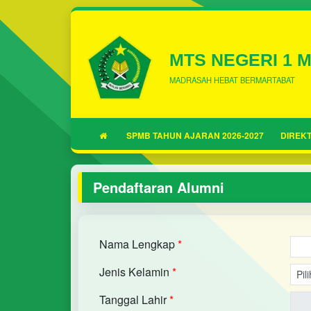
MTS NEGERI 1 
MADRASAH HEBAT BERMARTABAT
SPMB TAHUN AJARAN 2026-2027
DIREKT
Pendaftaran Alumni
Nama Lengkap
*
Jenis Kelamin
*
Tanggal Lahir
*