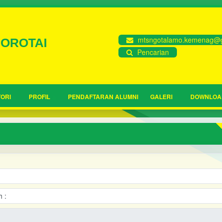
mtsngotalamo.kemenag@g
MOROTAI
Pencarian
ORI
PROFIL
PENDAFTARAN ALUMNI
GALERI
DOWNLOA