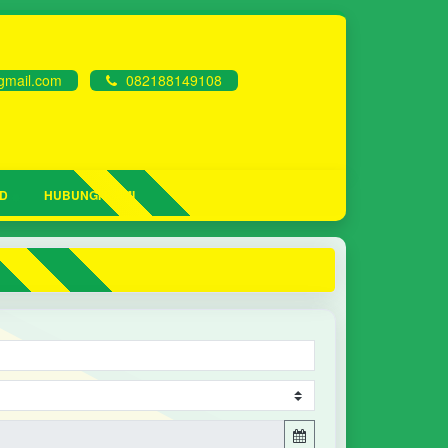
mail.com
082188149108
D
HUBUNGI KAMI