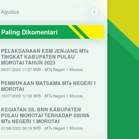
Agustus
1
Paling Dikomentari
PELAKSANAAN KSM JENJANG MTs
TINGKAT KABUPATEN PULAU
MOROTAI TAHUN 2023
09/07/2023 11:37 WIB - MTs Negeri 1 Morotai
PEMBUKAAN MATSAMA MTs NEGERI 1
MOROTAI
13/07/2023 12:03 WIB - MTs Negeri 1 Morotai
KEGIATAN SIL BNN KABUPATEN
PULAU MOROTAI TERHADAP SISWA
MTs NEGERI 1 MOROTAI
01/08/2023 09:19 WIB - MTs Negeri 1 Morotai