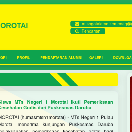
mtsngotalamo.kemenag@g
MOROTAI
Pencarian
ORI
PROFIL
PENDAFTARAN ALUMNI
GALERI
DOWNLOA
Siswa MTs Negeri 1 Morotai Ikuti Pemeriksaan
Kesehatan Gratis dari Puskesmas Daruba
MOROTAI (humasmtsn1morotai) - MTs Negeri 1 Pulau
Morotai menerima kunjungan Puskesmas Daruba
melaksanakan pemeriksaan kesehatan gratis bagi