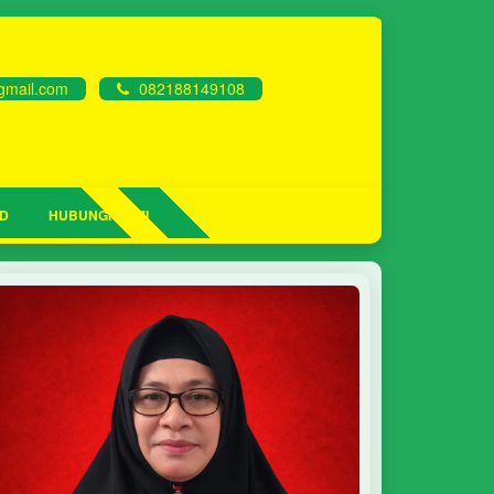
mail.com
082188149108
D
HUBUNGI KAMI