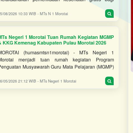
seluruh siswa sebagai upaya meningkatkan derajat
kesehatan pesert
5/08/2026 10:33 WIB - MTs N 1 Morotai
MTs Negeri 1 Morotai Tuan Rumah Kegiatan MGMP
& KKG Kemenag Kabupaten Pulau Morotai 2026
MOROTAI (humasmtsn1morotai) - MTs Negeri 1
Morotai menjadi tuan rumah kegiatan Program
Penguatan Musyawarah Guru Mata Pelajaran (MGMP)
dan Kelompok Kerja Guru (KKG) tingkat MI, MTs dan
MA di lingkup Kantor Keme
6/05/2026 21:12 WIB - MTs Negeri 1 Morotai