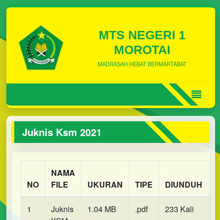
MTS NEGERI 1
MOROTAI
MADRASAH HEBAT BERMARTABAT
Juknis Ksm 2021
NAMA
NO
FILE
UKURAN
TIPE
DIUNDUH
1
Juknis
1.04 MB
.pdf
233 Kali