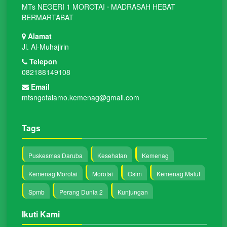
MTs NEGERI 1 MOROTAI ⋅ MADRASAH HEBAT
BERMARTABAT
Alamat
Jl. Al-Muhajirin
Telepon
082188149108
Email
mtsngotalamo.kemenag@gmail.com
Tags
Puskesmas Daruba
Kesehatan
Kemenag
Kemenag Morotai
Morotai
Osim
Kemenag Malut
Spmb
Perang Dunia 2
Kunjungan
Ikuti Kami