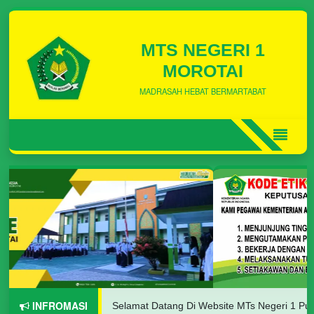
MTS NEGERI 1
MOROTAI
MADRASAH HEBAT BERMARTABAT
INFROMASI
Selamat Datang Di Website MTs Negeri 1 Pulau Moro