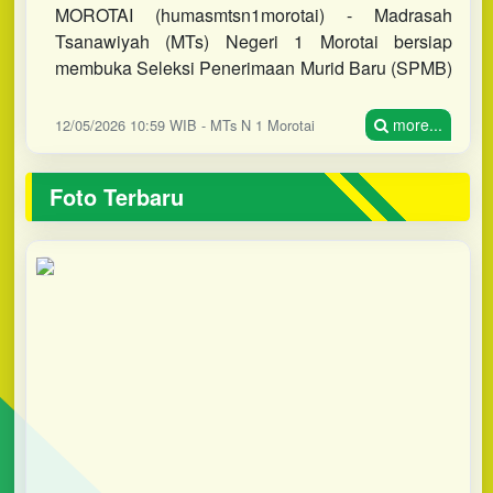
MOROTAI (humasmtsn1morotai) - Madrasah
Tsanawiyah (MTs) Negeri 1 Morotai bersiap
membuka Seleksi Penerimaan Murid Baru (SPMB)
Tahun Pelajaran 2026/2027. Berdasarkan jadwal
yang ditetapkan, pendaftaran dibu
more...
12/05/2026 10:59 WIB - MTs N 1 Morotai
Foto Terbaru