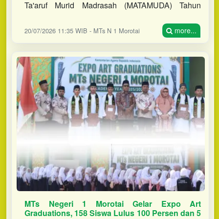
Ta'aruf Murid Madrasah (MATAMUDA) Tahun
Pelajaran 2026/2027, Jumat (17/7/2026). Kegiatan
yang berlangsung selama lima
more...
20/07/2026 11:35 WIB - MTs N 1 Morotai
MTs Negeri 1 Morotai Gelar Expo Art
Graduations, 158 Siswa Lulus 100 Persen dan 5