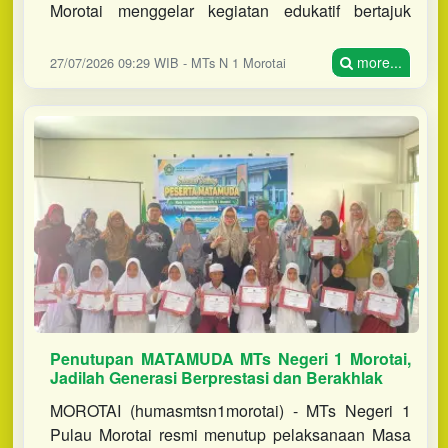
Morotai menggelar kegiatan edukatif bertajuk
"Menjelajahi Sejarah" dengan mengunjungi
Museum Perang Dunia II di Desa Totod
more...
27/07/2026 09:29 WIB - MTs N 1 Morotai
Penutupan MATAMUDA MTs Negeri 1 Morotai,
Jadilah Generasi Berprestasi dan Berakhlak
MOROTAI (humasmtsn1morotai) - MTs Negeri 1
Pulau Morotai resmi menutup pelaksanaan Masa