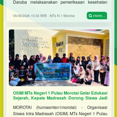
Daruba melaksanakan pemeriksaan kesehatan
gratis bagi seluruh siswa sebagai upaya
meningkatkan derajat kesehatan pesert
more...
05/08/2026 10:33 WIB - MTs N 1 Morotai
OSIM MTs Negeri 1 Pulau Morotai Gelar Edukasi
Sejarah, Kepala Madrasah Dorong Siswa Jadi
Duta Sejarah Morotai
MOROTAI (humasmtsn1morotai) - Organisasi
Siswa Intra Madrasah (OSIM) MTs Negeri 1 Pulau