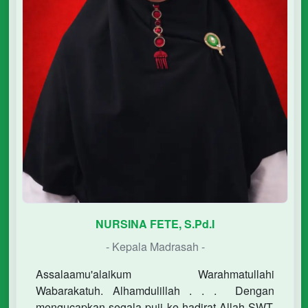
NURSINA FETE, S.Pd.I
- Kepala Madrasah -
Assalaamu'alaikum Warahmatullahi
Wabarakatuh. Alhamdulillah . . . Dengan
mengucapkan segala puji ke hadirat Allah SWT.