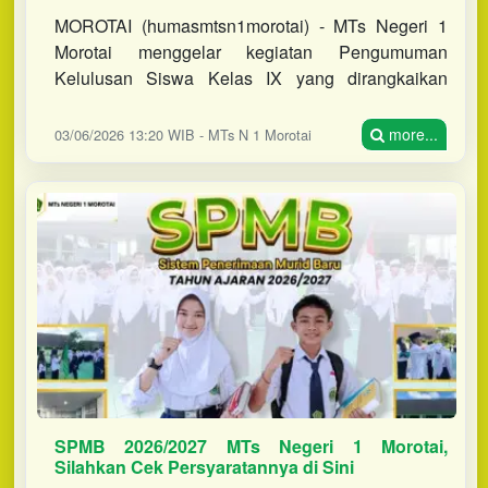
Peserta Tahfidz Diwisuda
MOROTAI (humasmtsn1morotai) - MTs Negeri 1
Morotai menggelar kegiatan Pengumuman
Kelulusan Siswa Kelas IX yang dirangkaikan
dengan Expo Art Graduations dan Wisuda Tahfidz
Angkatan II Tahun Pelajaran 2025/2026 p
more...
03/06/2026 13:20 WIB - MTs N 1 Morotai
SPMB 2026/2027 MTs Negeri 1 Morotai,
Silahkan Cek Persyaratannya di Sini