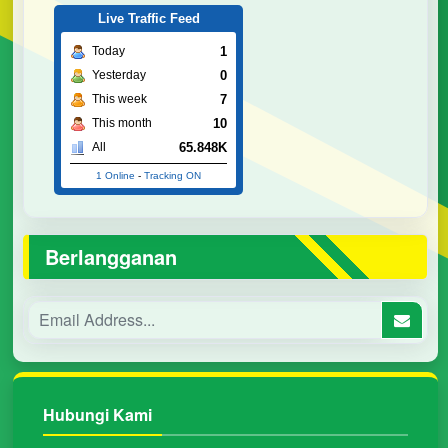
Live Traffic Feed
1
Today
0
Yesterday
7
This week
10
This month
65.848K
All
1 Online
-
Tracking ON
Berlangganan
Hubungi Kami