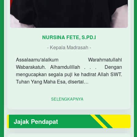
NURSINA FETE, S.PD.I
- Kepala Madrasah -
Assalaamu'alaikum Warahmatullahi
Wabarakatuh. Alhamdulillah . . . Dengan
mengucapkan segala puji ke hadirat Allah SWT.
Tuhan Yang Maha Esa, disertai…
SELENGKAPNYA
Jajak Pendapat