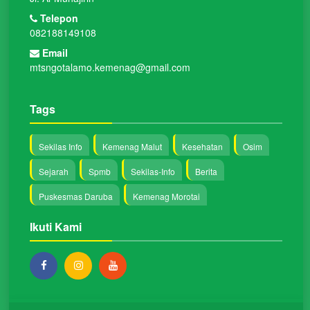
Telepon
082188149108
Email
mtsngotalamo.kemenag@gmail.com
Tags
Sekilas Info
Kemenag Malut
Kesehatan
Osim
Sejarah
Spmb
Sekilas-Info
Berita
Puskesmas Daruba
Kemenag Morotai
Ikuti Kami