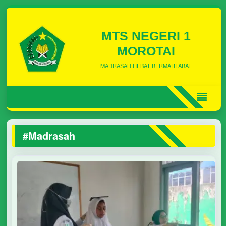
MTS NEGERI 1
MOROTAI
MADRASAH HEBAT BERMARTABAT
#Madrasah