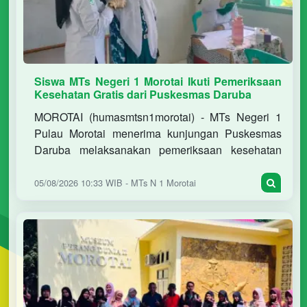
Siswa MTs Negeri 1 Morotai Ikuti Pemeriksaan
Kesehatan Gratis dari Puskesmas Daruba
MOROTAI (humasmtsn1morotai) - MTs Negeri 1
Pulau Morotai menerima kunjungan Puskesmas
Daruba melaksanakan pemeriksaan kesehatan
gratis bagi seluruh siswa sebagai upaya
meningkatkan derajat kesehatan pesert
05/08/2026 10:33 WIB - MTs N 1 Morotai