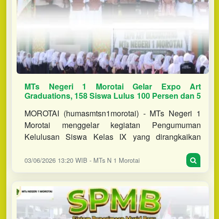
MTs Negeri 1 Morotai Gelar Expo Art
Graduations, 158 Siswa Lulus 100 Persen dan 5
Peserta Tahfidz Diwisuda
MOROTAI (humasmtsn1morotai) - MTs Negeri 1
Morotai menggelar kegiatan Pengumuman
Kelulusan Siswa Kelas IX yang dirangkaikan
dengan Expo Art Graduations dan Wisuda Tahfidz
Angkatan II Tahun Pelajaran 2025/2026 p
03/06/2026 13:20 WIB - MTs N 1 Morotai