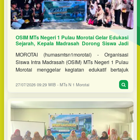
OSIM MTs Negeri 1 Pulau Morotai Gelar Edukasi
Sejarah, Kepala Madrasah Dorong Siswa Jadi
Duta Sejarah Morotai
MOROTAI (humasmtsn1morotai) - Organisasi
Siswa Intra Madrasah (OSIM) MTs Negeri 1 Pulau
Morotai menggelar kegiatan edukatif bertajuk
"Menjelajahi Sejarah" dengan mengunjungi
Museum Perang Dunia II di Desa Totod
27/07/2026 09:29 WIB - MTs N 1 Morotai