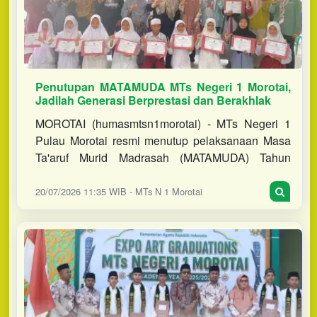
Penutupan MATAMUDA MTs Negeri 1 Morotai,
Jadilah Generasi Berprestasi dan Berakhlak
MOROTAI (humasmtsn1morotai) - MTs Negeri 1
Pulau Morotai resmi menutup pelaksanaan Masa
Ta'aruf Murid Madrasah (MATAMUDA) Tahun
Pelajaran 2026/2027, Jumat (17/7/2026). Kegiatan
yang berlangsung selama lima
20/07/2026 11:35 WIB - MTs N 1 Morotai