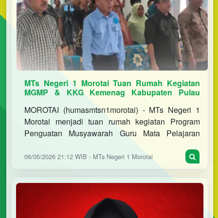
MTs Negeri 1 Morotai Tuan Rumah Kegiatan
MGMP & KKG Kemenag Kabupaten Pulau
Morotai 2026
MOROTAI (humasmtsn1morotai) - MTs Negeri 1
Morotai menjadi tuan rumah kegiatan Program
Penguatan Musyawarah Guru Mata Pelajaran
(MGMP) dan Kelompok Kerja Guru (KKG) tingkat
MI, MTs dan MA di lingkup Kantor Keme
06/05/2026 21:12 WIB - MTs Negeri 1 Morotai