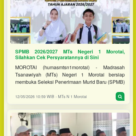
SPMB 2026/2027 MTs Negeri 1 Morotai,
Silahkan Cek Persyaratannya di Sini
MOROTAI (humasmtsn1morotai) - Madrasah
Tsanawiyah (MTs) Negeri 1 Morotai bersiap
membuka Seleksi Penerimaan Murid Baru (SPMB)
Tahun Pelajaran 2026/2027. Berdasarkan jadwal
yang ditetapkan, pendaftaran dibu
12/05/2026 10:59 WIB - MTs N 1 Morotai