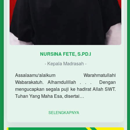
NURSINA FETE, S.PD.I
- Kepala Madrasah -
Assalaamu'alaikum Warahmatullahi
Wabarakatuh. Alhamdulillah . . . Dengan
mengucapkan segala puji ke hadirat Allah SWT.
Tuhan Yang Maha Esa, disertai…
SELENGKAPNYA