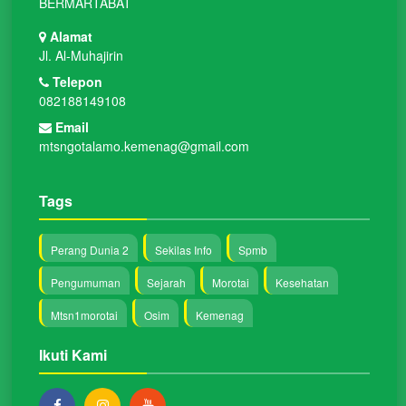
BERMARTABAT
Alamat
Jl. Al-Muhajirin
Telepon
082188149108
Email
mtsngotalamo.kemenag@gmail.com
Tags
Perang Dunia 2
Sekilas Info
Spmb
Pengumuman
Sejarah
Morotai
Kesehatan
Mtsn1morotai
Osim
Kemenag
Ikuti Kami