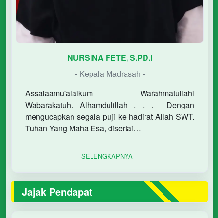
NURSINA FETE, S.PD.I
- Kepala Madrasah -
Assalaamu'alaikum Warahmatullahi
Wabarakatuh. Alhamdulillah . . . Dengan
mengucapkan segala puji ke hadirat Allah SWT.
Tuhan Yang Maha Esa, disertai…
SELENGKAPNYA
Jajak Pendapat