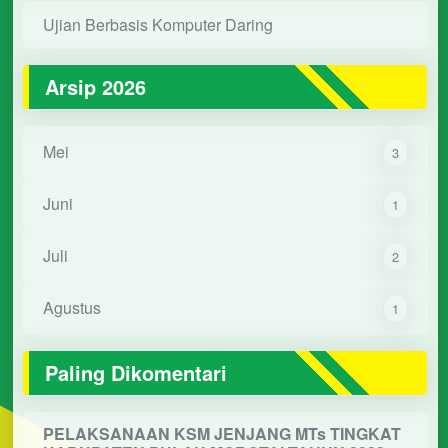
Ujian Berbasis Komputer Daring
Arsip 2026
Mei
3
Juni
1
Juli
2
Agustus
1
Paling Dikomentari
PELAKSANAAN KSM JENJANG MTs TINGKAT