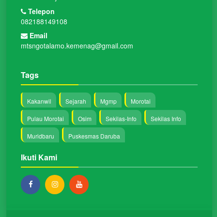
Telepon
082188149108
Email
mtsngotalamo.kemenag@gmail.com
Tags
Kakanwil
Sejarah
Mgmp
Morotai
Pulau Morotai
Osim
Sekilas-Info
Sekilas Info
Muridbaru
Puskesmas Daruba
Ikuti Kami